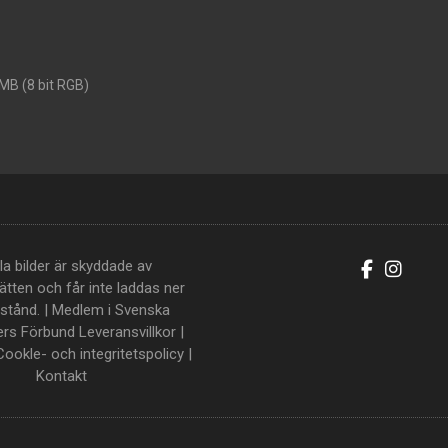
 MB (8 bit RGB)
la bilder är skyddade av
tten och får inte laddas ner
llstånd. | Medlem i Svenska
ers Förbund
Leveransvillkor
|
Cookle- och integritetspolicy
|
Kontakt