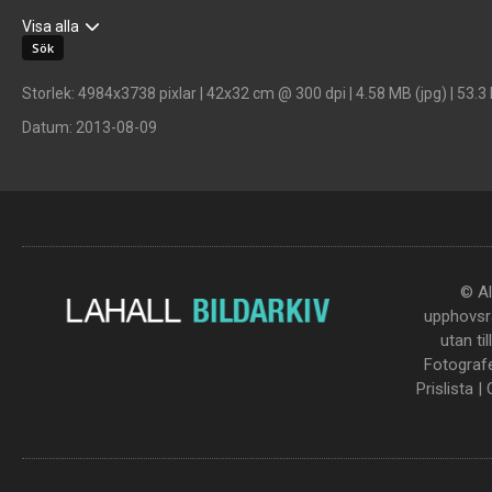
Visa alla
Storlek
: 4984x3738 pixlar | 42x32 cm @ 300 dpi | 4.58 MB (jpg) | 53.3
Datum
: 2013-08-09
© Al
upphovsrä
utan ti
Fotograf
Prislista
|