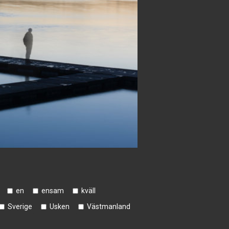
en
ensam
kväll
Sverige
Usken
Västmanland