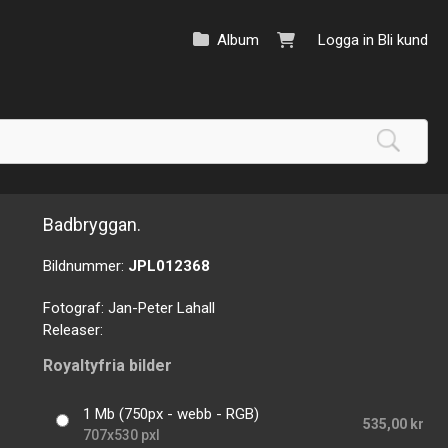
Album
Logga in
Bli kund
Badbryggan.
Bildnummer:
JPL012368
Fotograf:
Jan-Peter Lahall
Releaser:
Royaltyfria bilder
1 Mb (750px - webb - RGB)
535,00 kr
707x530 pxl