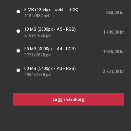
3 MB (1254px - webb - RGB)
863,00 kr
1182x887 pxl
10 MB (2300px - A5 - RGB)
1 409,00 kr
2168x1626 pxl
30 MB (4000px - A4 - RGB)
1 955,00 kr
3771x2828 pxl
60 MB (5400px - A3 - RGB)
2 731,00 kr
4984x3738 pxl
Lägg i varukorg