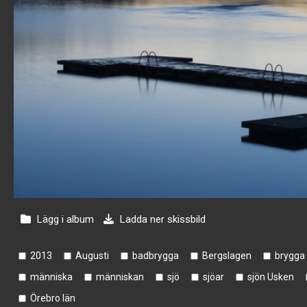
Lägg i album
Ladda ner skissbild
2013
Augusti
badbrygga
Bergslagen
brygga
människa
människan
sjö
sjöar
sjön Usken
Örebro län