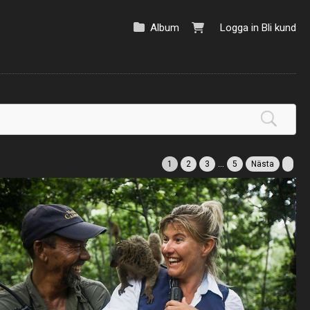
Album
Logga in
Bli kund
...
1
2
3
5
Nästa