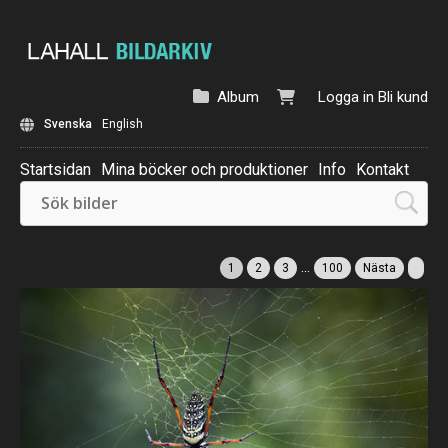
Album
Logga in
Bli kund
Svenska
English
Startsidan
Mina böcker och produktioner
Info
Kontakt
Beställ: Kalender 2025
...
1
2
3
100
Nästa