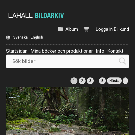
Album
Logga in
Bli kund
Svenska
English
Startsidan
Mina böcker och produktioner
Info
Kontakt
Beställ: Kalender 2025
...
1
2
3
8
Nästa