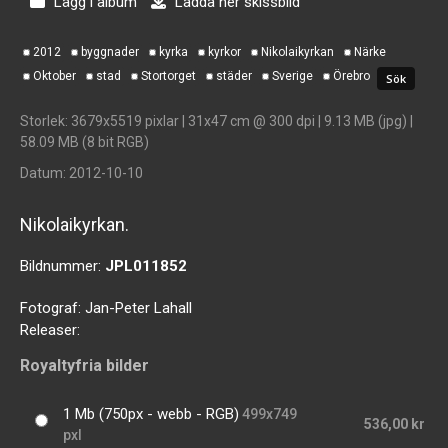
Lägg i album
Ladda ner skissbild
2012
byggnader
kyrka
kyrkor
Nikolaikyrkan
Närke
Oktober
stad
Stortorget
städer
Sverige
Örebro
Storlek
: 3679x5519 pixlar | 31x47 cm @ 300 dpi | 9.13 MB (jpg) |
58.09 MB (8 bit RGB)
Datum
: 2012-10-10
Nikolaikyrkan.
Bildnummer:
JPL011852
Fotograf:
Jan-Peter Lahall
Releaser:
Royaltyfria bilder
1 Mb (750px - webb - RGB)
499x749
536,00 kr
pxl