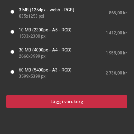
3 MB (1254px - webb - RGB)
865,00 kr
835x1253 pxl
10 MB (2300px - A5 - RGB)
1 412,00 kr
1533x2300 pxl
30 MB (4000px - A4 - RGB)
1 959,00 kr
2666x3999 pxl
60 MB (5400px - A3 - RGB)
2 736,00 kr
3599x5399 pxl
Lägg i varukorg