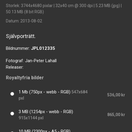
Storlek
: 3744x4680 pixlar | 32x40 cm @ 300 dpi | 5.23 MB (jpg) |
50.13 MB (8 bit RGB)
Datum
: 2013-08-02
Självporträtt.
Bildnummer:
JPL012335
Fotograf:
Jan-Peter Lahall
Releaser:
Royaltyfria bilder
1 Mb (750px - webb - RGB)
547x684
536,00 kr
pxl
3 MB (1254px - webb - RGB)
865,00 kr
915x1144 pxl
10 MB (2300px - A5 - RGB)