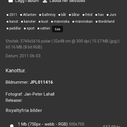
Lägg i album
Ladda ner skissbild
2011
Atlanten
Ballintoy
båt
båtar
fritid
hav
Juni
kanot
kanoter
kust
människa
människan
Nordirland
paddlar
sport
vatten
Storlek
: 3744x5616 pixlar | 32x48 cm @ 300 dpi | 15.57 MB (jpg) |
60.16 MB (8 bit RGB)
Datum
: 2011-06-03
Kanottur.
Bildnummer:
JPL011416
Fotograf:
Jan-Peter Lahall
Releaser:
Royaltyfria bilder
1 Mb (750px - webb - RGB)
500x750