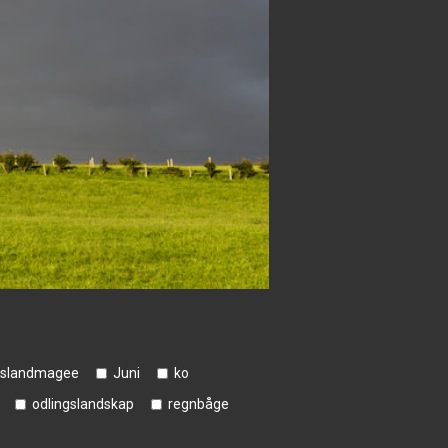
Islandmagee
Juni
ko
odlingslandskap
regnbåge