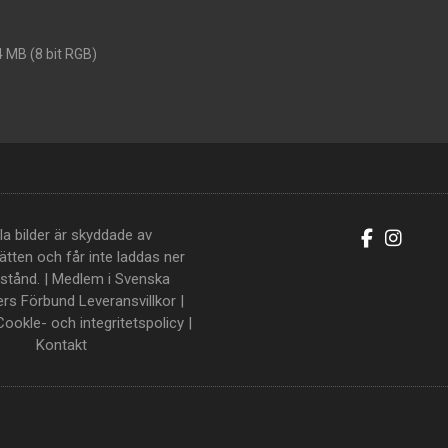
4 MB (8 bit RGB)
la bilder är skyddade av
tten och får inte laddas ner
llstånd. | Medlem i Svenska
ers Förbund
Leveransvillkor
|
Cookle- och integritetspolicy
|
Kontakt