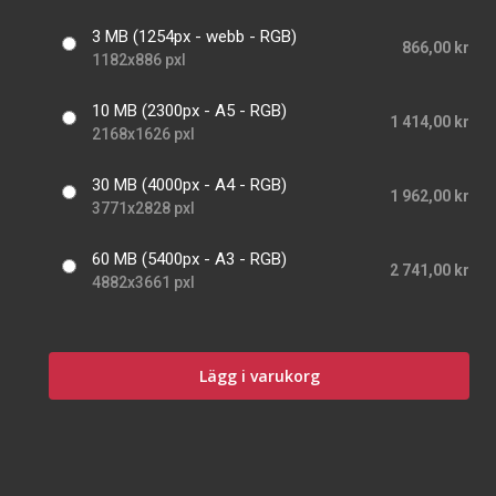
3 MB (1254px - webb - RGB)
866,00 kr
1182x886 pxl
10 MB (2300px - A5 - RGB)
1 414,00 kr
2168x1626 pxl
30 MB (4000px - A4 - RGB)
1 962,00 kr
3771x2828 pxl
60 MB (5400px - A3 - RGB)
2 741,00 kr
4882x3661 pxl
Lägg i varukorg