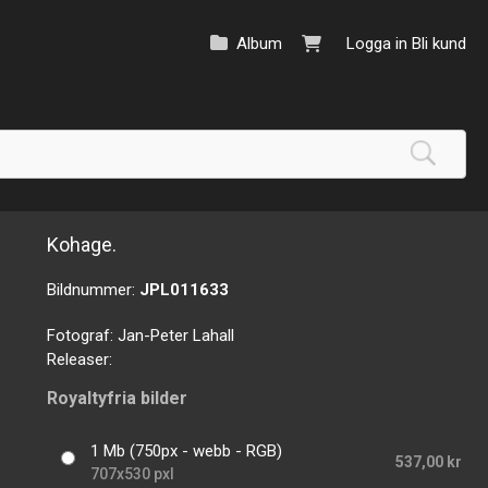
Album
Logga in
Bli kund
Kohage.
Bildnummer:
JPL011633
Fotograf:
Jan-Peter Lahall
Releaser:
Royaltyfria bilder
1 Mb (750px - webb - RGB)
537,00 kr
707x530 pxl