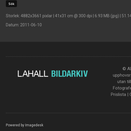
Storlek
: 4882x3661 pixlar | 41x31 cm @ 300 dpi | 6.93 MB (jpg) | 51.1
Datum
: 2011-06-10
© Al
upphovsrä
utan ti
Fotograf
Prislista
|
Powered by
Imagedesk