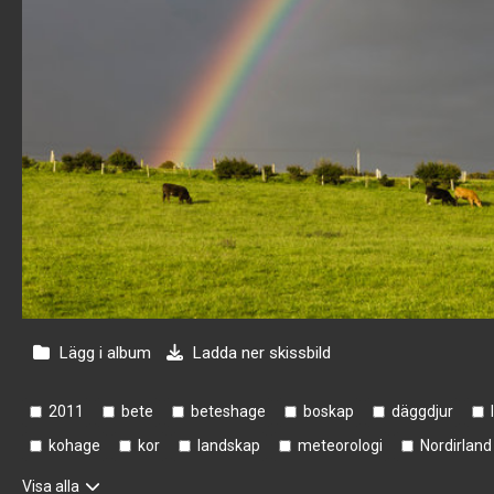
Lägg i album
Ladda ner skissbild
2011
bete
beteshage
boskap
däggdjur
kohage
kor
landskap
meteorologi
Nordirland
Visa alla