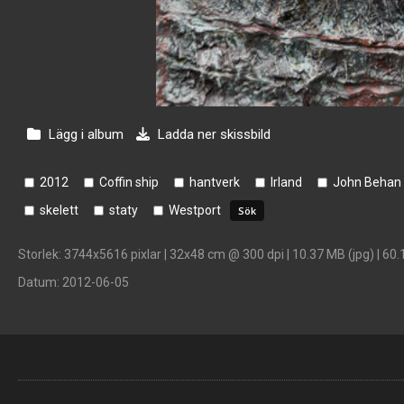
Lägg i album
Ladda ner skissbild
2012
Coffin ship
hantverk
Irland
John Behan
skelett
staty
Westport
Storlek
: 3744x5616 pixlar | 32x48 cm @ 300 dpi | 10.37 MB (jpg) | 60.
Datum
: 2012-06-05