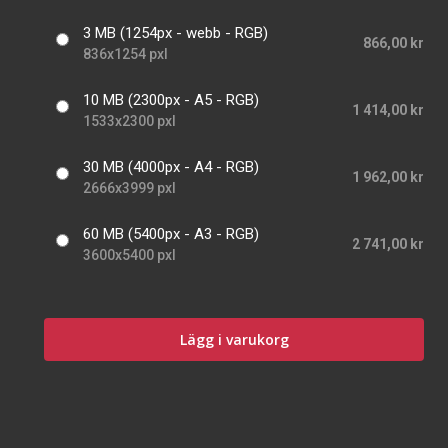
3 MB (1254px - webb - RGB)
866,00 kr
836x1254 pxl
10 MB (2300px - A5 - RGB)
1 414,00 kr
1533x2300 pxl
30 MB (4000px - A4 - RGB)
1 962,00 kr
2666x3999 pxl
60 MB (5400px - A3 - RGB)
2 741,00 kr
3600x5400 pxl
Lägg i varukorg