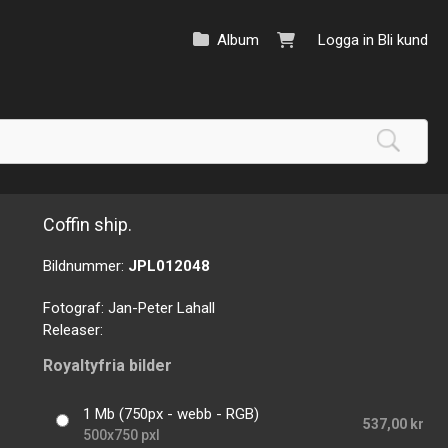
Album
Logga in
Bli kund
Coffin ship.
Bildnummer:
JPL012048
Fotograf:
Jan-Peter Lahall
Releaser:
Royaltyfria bilder
1 Mb (750px - webb - RGB)
537,00 kr
500x750 pxl