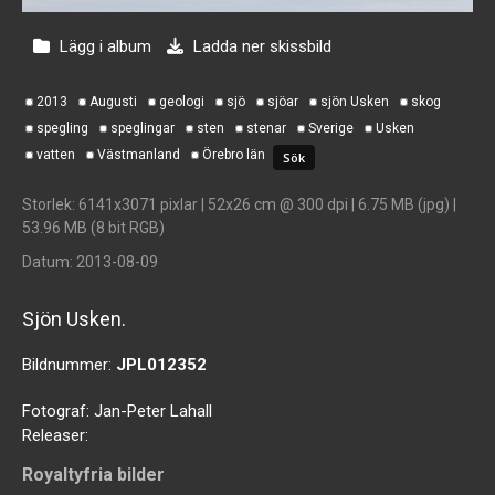
Lägg i album
Ladda ner skissbild
2013
Augusti
geologi
sjö
sjöar
sjön Usken
skog
spegling
speglingar
sten
stenar
Sverige
Usken
vatten
Västmanland
Örebro län
Storlek
: 6141x3071 pixlar | 52x26 cm @ 300 dpi | 6.75 MB (jpg) |
53.96 MB (8 bit RGB)
Datum
: 2013-08-09
Sjön Usken.
Bildnummer:
JPL012352
Fotograf:
Jan-Peter Lahall
Releaser:
Royaltyfria bilder