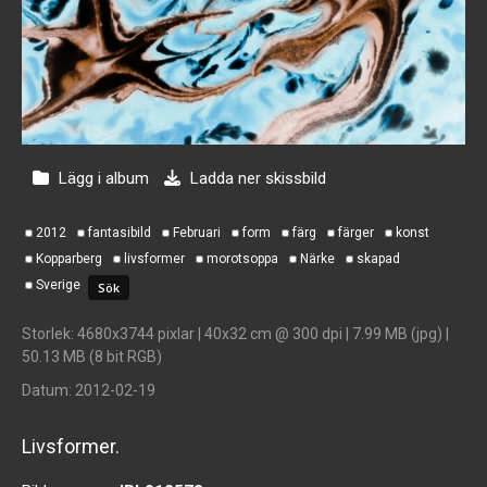
Lägg i album
Ladda ner skissbild
2012
fantasibild
Februari
form
färg
färger
konst
Kopparberg
livsformer
morotsoppa
Närke
skapad
Sverige
Storlek
: 4680x3744 pixlar | 40x32 cm @ 300 dpi | 7.99 MB (jpg) |
50.13 MB (8 bit RGB)
Datum
: 2012-02-19
Livsformer.