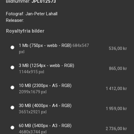
Bildnummer:
JPL012573
Fotograf:
Jan-Peter Lahall
Releaser:
Royaltyfria bilder
1 Mb (750px - webb - RGB)
684x547
536,00 kr
pxl
3 MB (1254px - webb - RGB)
865,00 kr
1144x915 pxl
10 MB (2300px - A5 - RGB)
1 412,00 kr
2099x1679 pxl
30 MB (4000px - A4 - RGB)
1 959,00 kr
3651x2921 pxl
60 MB (5400px - A3 - RGB)
2 736,00 kr
4680x3744 pxl