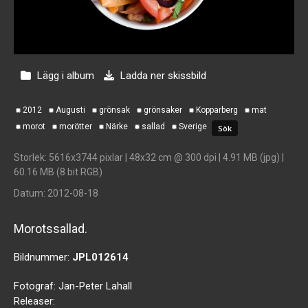
Lägg i album
Ladda ner skissbild
2012
Augusti
grönsak
grönsaker
Kopparberg
mat
morot
morötter
Närke
sallad
Sverige
Storlek
: 5616x3744 pixlar | 48x32 cm @ 300 dpi | 4.91 MB (jpg) |
60.16 MB (8 bit RGB)
Datum
: 2012-08-18
Morotssallad.
Bildnummer:
JPL012614
Fotograf:
Jan-Peter Lahall
Releaser: