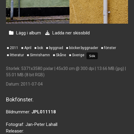
Lägg i album
Ladda ner skissbild
2011
April
bok
byggnad
böcker.byggnader
fönster
litteratur
Simrishamn
Skåne
Sverige
Storlek
: 5371x3580 pixlar | 45x30 cm @ 300 dpi | 13.66 MB (jpg) |
55.01 MB (8 bit RGB)
Datum
: 2011-07-04
Bokfönster.
Bildnummer:
JPL011118
Fotograf:
Jan-Peter Lahall
Releaser: