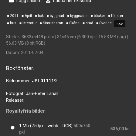
Lägg i album
Ladda ner skissbild
2011
April
bok
byggnad
byggnader
böcker
fönster
hus
litteratur
Simrishamn
Skåne
stad
Sverige
Storlek
: 3633x5448 pixlar | 31x46 cm @ 300 dpi | 15.53 MB (jpg) |
56.63 MB (8 bit RGB)
Datum
: 2011-07-04
Bokfönster.
Bildnummer:
JPL011119
Fotograf:
Jan-Peter Lahall
Releaser:
Royaltyfria bilder
1 Mb (750px - webb - RGB)
500x750
536,00 kr
pxl