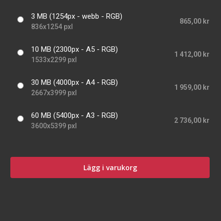
3 MB (1254px - webb - RGB)
865,00 kr
836x1254 pxl
10 MB (2300px - A5 - RGB)
1 412,00 kr
1533x2299 pxl
30 MB (4000px - A4 - RGB)
1 959,00 kr
2667x3999 pxl
60 MB (5400px - A3 - RGB)
2 736,00 kr
3600x5399 pxl
Lägg i varukorg