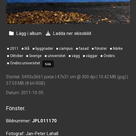
Lägg i album
Ladda ner skissbild
2011
blå
byggnader
campus
fasad
fönster
Närke
Oktober
Sverige
universitet
vägg
väggar
Örebro
Örebro universitet
Storlek
: 5493x3661 pixlar | 47x31 cm @ 300 dpi | 10.42 MB (jpg) |
57.53 MB (8 bit RGB)
Datum
: 2011-10-05
Fönster.
Bildnummer:
JPL011170
Fotograf:
Jan-Peter Lahall