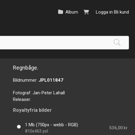
Album
Logga in
Bli kund
Regnbåge.
Bildnummer:
JPL011847
Fotograf:
Jan-Peter Lahall
Releaser:
Royaltyfria bilder
1 Mb (750px - webb - RGB)
536,00 kr
810x463 pxl