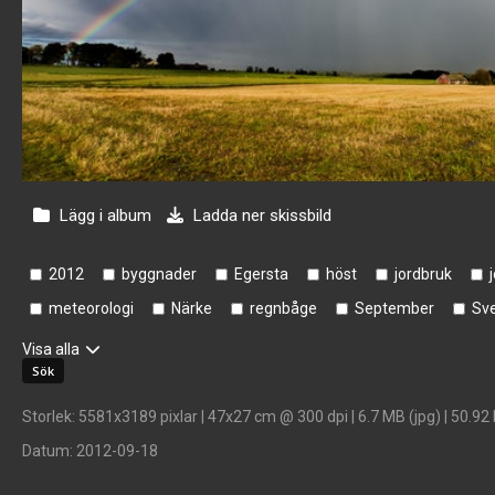
Lägg i album
Ladda ner skissbild
2012
byggnader
Egersta
höst
jordbruk
meteorologi
Närke
regnbåge
September
Sve
Visa alla
Storlek
: 5581x3189 pixlar | 47x27 cm @ 300 dpi | 6.7 MB (jpg) | 50.92
Datum
: 2012-09-18