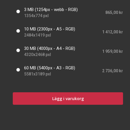
3 MB (1254px - webb - RGB)
865,00 kr
1354x774 pxl
10 MB (2300px - A5 - RGB)
1 412,00 kr
2484x1419 pxl
30 MB (4000px - A4 - RGB)
1 959,00 kr
4320x2468 pxl
60 MB (5400px - A3 - RGB)
2 736,00 kr
5581x3189 pxl
Lägg i varukorg