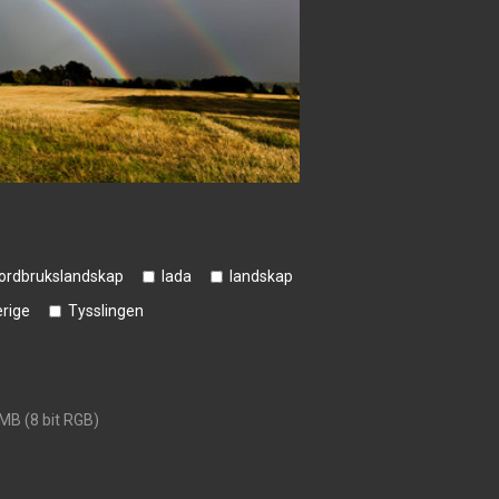
jordbrukslandskap
lada
landskap
rige
Tysslingen
 MB (8 bit RGB)