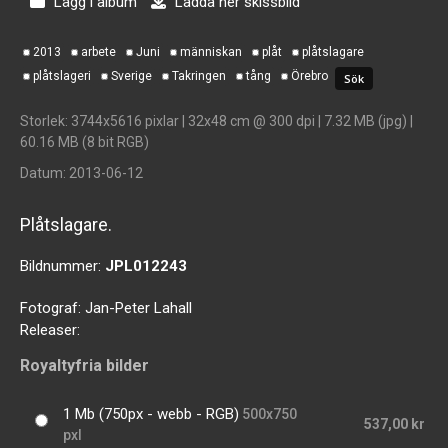
Lägg i album
Ladda ner skissbild
2013
arbete
Juni
människan
plåt
plåtslagare
plåtslageri
Sverige
Takringen
tång
Örebro
Storlek
: 3744x5616 pixlar | 32x48 cm @ 300 dpi | 7.32 MB (jpg) |
60.16 MB (8 bit RGB)
Datum
: 2013-06-12
Plåtslagare.
Bildnummer:
JPL012243
Fotograf:
Jan-Peter Lahall
Releaser:
Royaltyfria bilder
1 Mb (750px - webb - RGB)
500x750
537,00 kr
pxl