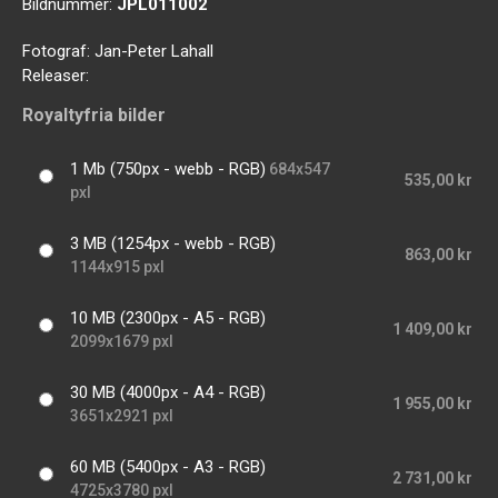
Bildnummer:
JPL011002
Fotograf:
Jan-Peter Lahall
Releaser:
Royaltyfria bilder
1 Mb (750px - webb - RGB)
684x547
535,00 kr
pxl
3 MB (1254px - webb - RGB)
863,00 kr
1144x915 pxl
10 MB (2300px - A5 - RGB)
1 409,00 kr
2099x1679 pxl
30 MB (4000px - A4 - RGB)
1 955,00 kr
3651x2921 pxl
60 MB (5400px - A3 - RGB)
2 731,00 kr
4725x3780 pxl