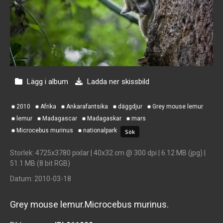
Lägg i album
Ladda ner skissbild
2010
Afrika
Ankarafantsika
däggdjur
Grey mouse lemur
lemur
Madagascar
Madagaskar
mars
Microcebus murinus
nationalpark
Storlek
: 4725x3780 pixlar | 40x32 cm @ 300 dpi | 6.12 MB (jpg) |
51.1 MB (8 bit RGB)
Datum
: 2010-03-18
Grey mouse lemur.Microcebus murinus.