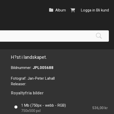
Album
Logga in
Bli kund
H?st i landskapet.
Bildnummer:
JPL005688
Fotograf:
Jan-Peter Lahall
Releaser:
Royaltyfria bilder
1 Mb (750px - webb - RGB)
536,00 kr
750x500 pxl