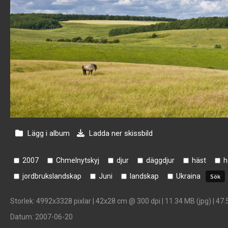
Lägg i album
Ladda ner skissbild
2007
Chmelnytskyj
djur
däggdjur
häst
h
jordbrukslandskap
Juni
landskap
Ukraina
Storlek
: 4992x3328 pixlar | 42x28 cm @ 300 dpi | 11.34 MB (jpg) | 47.
Datum
: 2007-06-20