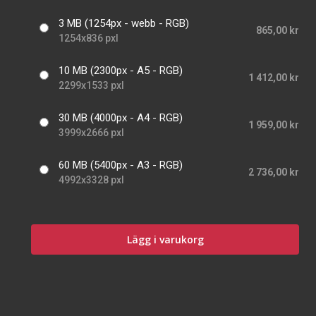
3 MB (1254px - webb - RGB)
865,00 kr
1254x836 pxl
10 MB (2300px - A5 - RGB)
1 412,00 kr
2299x1533 pxl
30 MB (4000px - A4 - RGB)
1 959,00 kr
3999x2666 pxl
60 MB (5400px - A3 - RGB)
2 736,00 kr
4992x3328 pxl
Lägg i varukorg