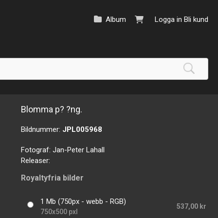
Album
Logga in
Bli kund
Blomma p? ?ng.
Bildnummer:
JPL005968
Fotograf:
Jan-Peter Lahall
Releaser:
Royaltyfria bilder
1 Mb (750px - webb - RGB)
537,00 kr
750x500 pxl