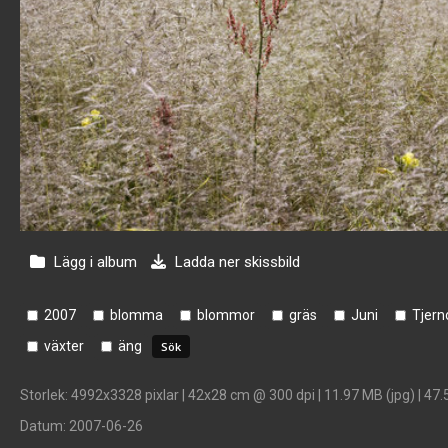
Lägg i album
Ladda ner skissbild
2007
blomma
blommor
gräs
Juni
Tjern
växter
äng
Storlek
: 4992x3328 pixlar | 42x28 cm @ 300 dpi | 11.97 MB (jpg) | 47.
Datum
: 2007-06-26