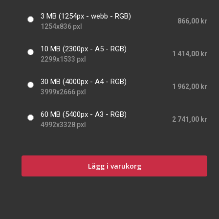
3 MB (1254px - webb - RGB)
866,00 kr
1254x836 pxl
10 MB (2300px - A5 - RGB)
1 414,00 kr
2299x1533 pxl
30 MB (4000px - A4 - RGB)
1 962,00 kr
3999x2666 pxl
60 MB (5400px - A3 - RGB)
2 741,00 kr
4992x3328 pxl
Lägg i varukorg