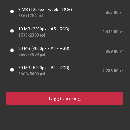
3 MB (1254px - webb - RGB)
865,00 kr
836x1254 pxl
10 MB (2300px - A5 - RGB)
1 412,00 kr
1533x2300 pxl
30 MB (4000px - A4 - RGB)
1 959,00 kr
2666x3999 pxl
60 MB (5400px - A3 - RGB)
2 736,00 kr
3600x5400 pxl
Lägg i varukorg