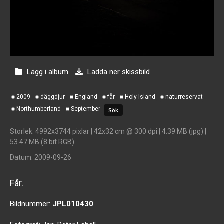
Lägg i album
Ladda ner skissbild
2009
däggdjur
England
får
Holy Island
naturreservat
Northumberland
September
Storlek
: 4992x3744 pixlar | 42x32 cm @ 300 dpi | 4.39 MB (jpg) |
53.47 MB (8 bit RGB)
Datum
: 2009-09-26
Får.
Bildnummer:
JPL010430