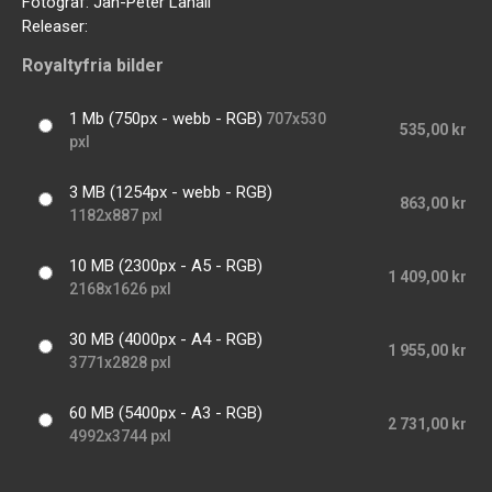
Fotograf:
Jan-Peter Lahall
Releaser:
Royaltyfria bilder
1 Mb (750px - webb - RGB)
707x530
535,00 kr
pxl
3 MB (1254px - webb - RGB)
863,00 kr
1182x887 pxl
10 MB (2300px - A5 - RGB)
1 409,00 kr
2168x1626 pxl
30 MB (4000px - A4 - RGB)
1 955,00 kr
3771x2828 pxl
60 MB (5400px - A3 - RGB)
2 731,00 kr
4992x3744 pxl