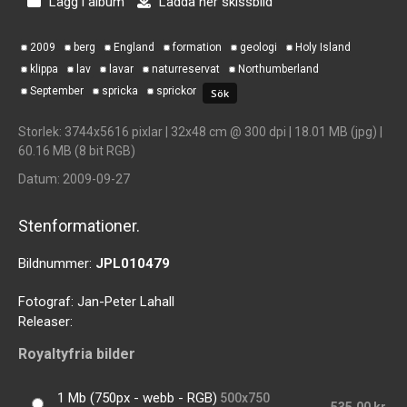
Lägg i album
Ladda ner skissbild
2009
berg
England
formation
geologi
Holy Island
klippa
lav
lavar
naturreservat
Northumberland
September
spricka
sprickor
Storlek
: 3744x5616 pixlar | 32x48 cm @ 300 dpi | 18.01 MB (jpg) |
60.16 MB (8 bit RGB)
Datum
: 2009-09-27
Stenformationer.
Bildnummer:
JPL010479
Fotograf:
Jan-Peter Lahall
Releaser:
Royaltyfria bilder
1 Mb (750px - webb - RGB)
500x750