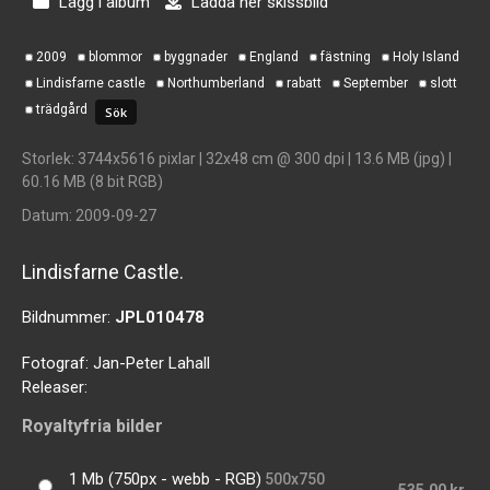
Lägg i album
Ladda ner skissbild
2009
blommor
byggnader
England
fästning
Holy Island
Lindisfarne castle
Northumberland
rabatt
September
slott
trädgård
Storlek
: 3744x5616 pixlar | 32x48 cm @ 300 dpi | 13.6 MB (jpg) |
60.16 MB (8 bit RGB)
Datum
: 2009-09-27
Lindisfarne Castle.
Bildnummer:
JPL010478
Fotograf:
Jan-Peter Lahall
Releaser:
Royaltyfria bilder
1 Mb (750px - webb - RGB)
500x750