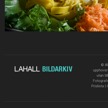
© Al
upphovsrä
utan ti
Fotograf
Prislista
|