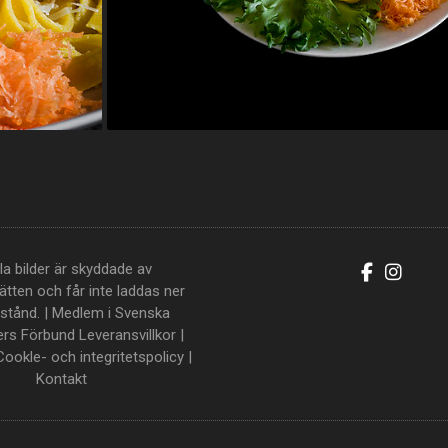
la bilder är skyddade av
tten och får inte laddas ner
llstånd. | Medlem i Svenska
ers Förbund
Leveransvillkor
|
Cookle- och integritetspolicy
|
Kontakt