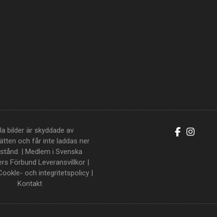
la bilder är skyddade av
tten och får inte laddas ner
llstånd. | Medlem i Svenska
ers Förbund
Leveransvillkor
|
Cookle- och integritetspolicy
|
Kontakt