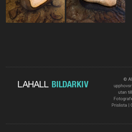
© Al
upphovsrä
utan ti
Fotograf
Prislista
|