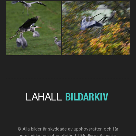
© Alla bilder är skyddade av upphovsrätten och får
inte laddas ner utan tillstånd. | Medlem i Svenska