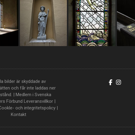
la bilder är skyddade av
tten och får inte laddas ner
llstånd. | Medlem i Svenska
ers Förbund
Leveransvillkor
|
Cookle- och integritetspolicy
|
Kontakt