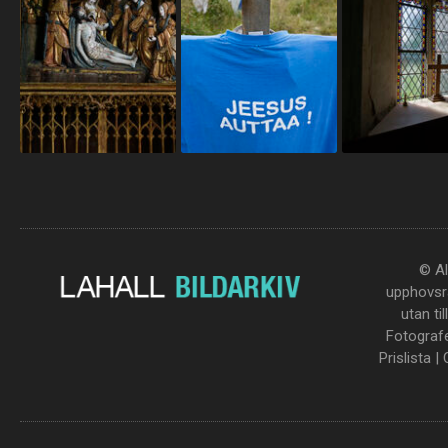
© Al
upphovsrä
utan ti
Fotograf
Prislista
|