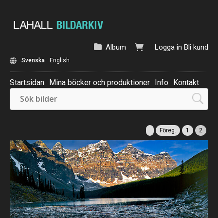
Album
Logga in
Bli kund
Svenska
English
Startsidan
Mina böcker och produktioner
Info
Kontakt
Beställ: Kalender 2025
Föreg.
1
2