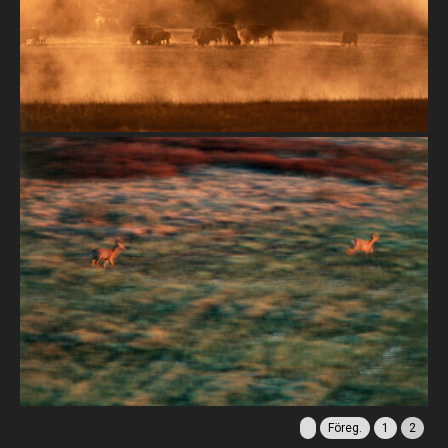
Föreg.
1
2