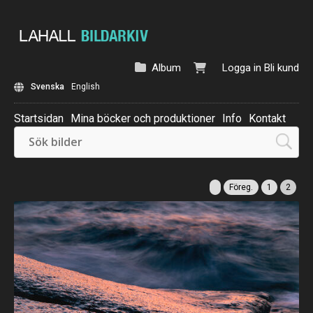
Album
Logga in
Bli kund
Svenska
English
Startsidan
Mina böcker och produktioner
Info
Kontakt
Beställ: Kalender 2025
Föreg.
1
2