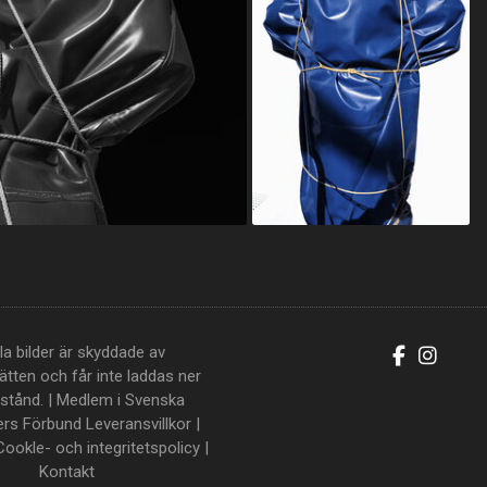
la bilder är skyddade av
tten och får inte laddas ner
llstånd. | Medlem i Svenska
ers Förbund
Leveransvillkor
|
Cookle- och integritetspolicy
|
Kontakt