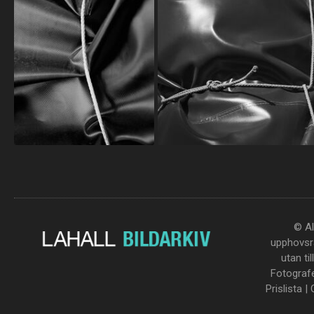
© Al
upphovsrä
utan ti
Fotograf
Prislista
|