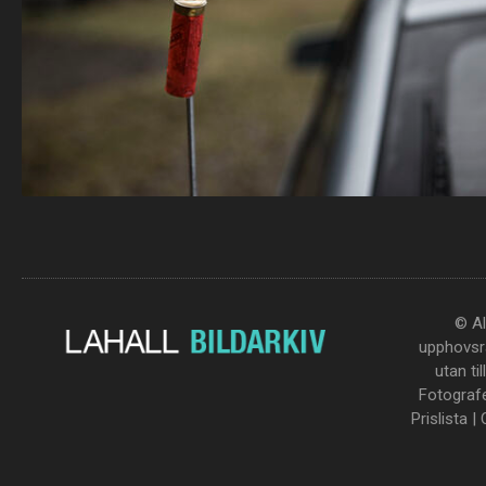
© Al
upphovsrä
utan ti
Fotograf
Prislista
|