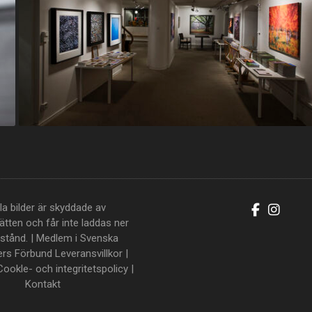
la bilder är skyddade av
tten och får inte laddas ner
llstånd. | Medlem i Svenska
ers Förbund
Leveransvillkor
|
Cookle- och integritetspolicy
|
Kontakt