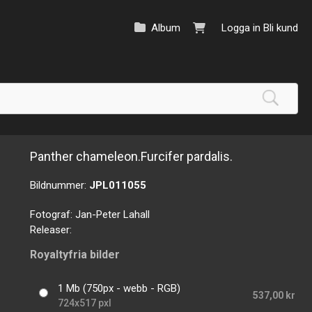
Album
Logga in
Bli kund
Panther chameleon.Furcifer pardalis.
Bildnummer:
JPL011055
Fotograf:
Jan-Peter Lahall
Releaser:
Royaltyfria bilder
1 Mb (750px - webb - RGB)
537,00 kr
724x517 pxl