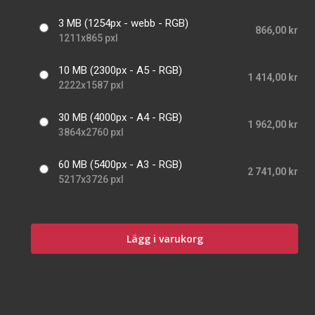
3 MB (1254px - webb - RGB)
866,00 kr
1211x865 pxl
10 MB (2300px - A5 - RGB)
1 414,00 kr
2222x1587 pxl
30 MB (4000px - A4 - RGB)
1 962,00 kr
3864x2760 pxl
60 MB (5400px - A3 - RGB)
2 741,00 kr
5217x3726 pxl
Lägg i varukorg