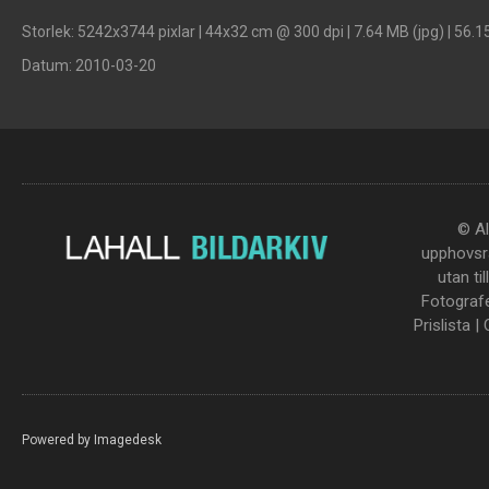
Storlek
: 5242x3744 pixlar | 44x32 cm @ 300 dpi | 7.64 MB (jpg) | 56.1
Datum
: 2010-03-20
© Al
upphovsrä
utan ti
Fotograf
Prislista
|
Powered by
Imagedesk