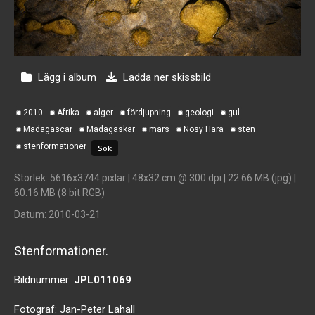
Lägg i album
Ladda ner skissbild
2010
Afrika
alger
fördjupning
geologi
gul
Madagascar
Madagaskar
mars
Nosy Hara
sten
stenformationer
Storlek
: 5616x3744 pixlar | 48x32 cm @ 300 dpi | 22.66 MB (jpg) |
60.16 MB (8 bit RGB)
Datum
: 2010-03-21
Stenformationer.
Bildnummer:
JPL011069
Fotograf:
Jan-Peter Lahall