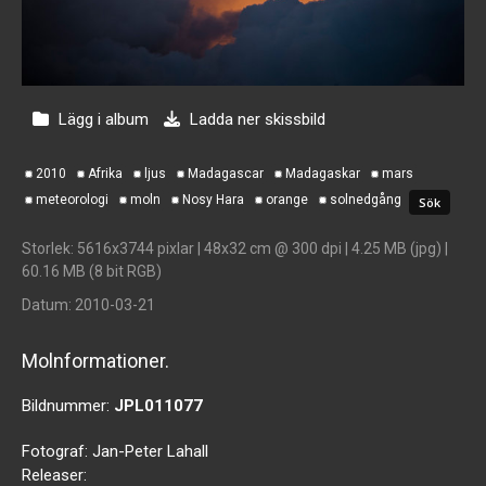
Lägg i album
Ladda ner skissbild
2010
Afrika
ljus
Madagascar
Madagaskar
mars
meteorologi
moln
Nosy Hara
orange
solnedgång
Storlek
: 5616x3744 pixlar | 48x32 cm @ 300 dpi | 4.25 MB (jpg) |
60.16 MB (8 bit RGB)
Datum
: 2010-03-21
Molnformationer.
Bildnummer:
JPL011077
Fotograf:
Jan-Peter Lahall
Releaser: