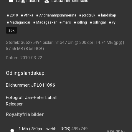
Lägg i album
Ladda ner skissbild
2010
Afrika
Andrianampoinimerina
jordbruk
landskap
Madagascar
Madagaskar
mars
odling
odlingar
vy
Storlek
: 3662x5494 pixlar | 31x47 cm @ 300 dpi | 14.74 MB (jpg) |
57.56 MB (8 bit RGB)
Datum
: 2010-03-22
Odlingslandskap.
Bildnummer:
JPL011096
Fotograf:
Jan-Peter Lahall
Releaser:
Royaltyfria bilder
1 Mb (750px - webb - RGB)
499x749
536,00 kr