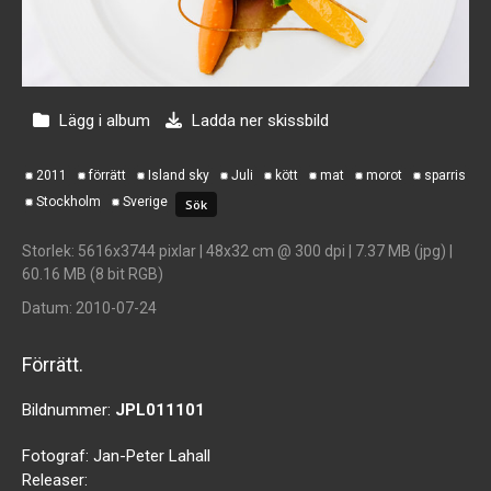
Lägg i album
Ladda ner skissbild
2011
förrätt
Island sky
Juli
kött
mat
morot
sparris
Stockholm
Sverige
Storlek
: 5616x3744 pixlar | 48x32 cm @ 300 dpi | 7.37 MB (jpg) |
60.16 MB (8 bit RGB)
Datum
: 2010-07-24
Förrätt.
Bildnummer:
JPL011101
Fotograf:
Jan-Peter Lahall
Releaser: