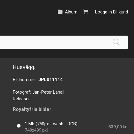
Album
Logga in
Bli kund
Husvägg.
Bildnummer:
JPL011114
Fotograf:
Jan-Peter Lahall
Releaser:
Royaltyfria bilder
1 Mb (750px - webb - RGB)
539,00 kr
749x499 pxl