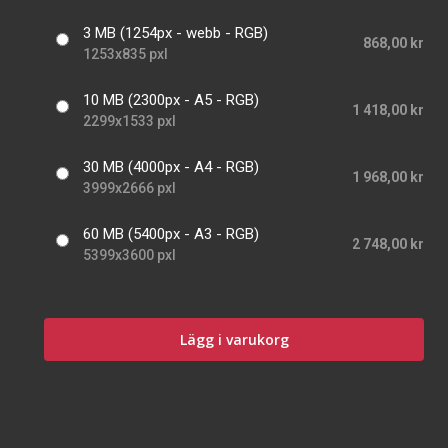
3 MB (1254px - webb - RGB)
868,00 kr
1253x835 pxl
10 MB (2300px - A5 - RGB)
1 418,00 kr
2299x1533 pxl
30 MB (4000px - A4 - RGB)
1 968,00 kr
3999x2666 pxl
60 MB (5400px - A3 - RGB)
2 748,00 kr
5399x3600 pxl
Lägg i varukorg