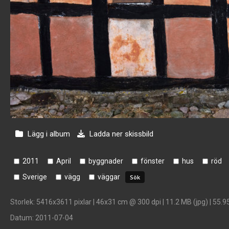
Lägg i album
Ladda ner skissbild
2011
April
byggnader
fönster
hus
röd
Sverige
vägg
väggar
Storlek
: 5416x3611 pixlar | 46x31 cm @ 300 dpi | 11.2 MB (jpg) | 55.9
Datum
: 2011-07-04