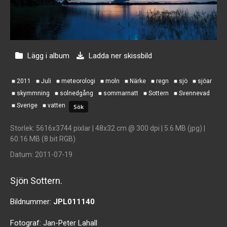
Lägg i album
Ladda ner skissbild
2011
Juli
meteorologi
moln
Närke
regn
sjö
sjöar
skymmning
solnedgång
sommarnatt
Sottern
Svennevad
Sverige
vatten
Storlek
: 5616x3744 pixlar | 48x32 cm @ 300 dpi | 5.6 MB (jpg) |
60.16 MB (8 bit RGB)
Datum
: 2011-07-19
Sjön Sottern.
Bildnummer:
JPL011140
Fotograf:
Jan-Peter Lahall