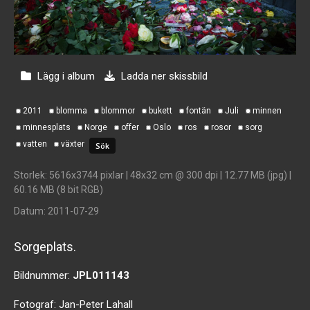
Lägg i album
Ladda ner skissbild
2011
blomma
blommor
bukett
fontän
Juli
minnen
minnesplats
Norge
offer
Oslo
ros
rosor
sorg
vatten
växter
Storlek
: 5616x3744 pixlar | 48x32 cm @ 300 dpi | 12.77 MB (jpg) |
60.16 MB (8 bit RGB)
Datum
: 2011-07-29
Sorgeplats.
Bildnummer:
JPL011143
Fotograf:
Jan-Peter Lahall