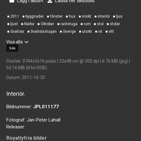
Lägg i album
Ladda ner skissbild
2011
byggnader
fönster
hus
insikt
interiör
ljus
ljust
Närke
Oktober
raststuga
rum
stol
stolar
Svalnäs
Svalnässtugan
Sverige
utsikt
vit
vitt
Visa alla
Storlek
: 3744x5616 pixlar | 32x48 cm @ 300 dpi | 6.76 MB (jpg) |
60.16 MB (8 bit RGB)
Datum
: 2011-10-30
Interiör.
Bildnummer:
JPL011177
Fotograf:
Jan-Peter Lahall
Releaser:
Royaltyfria bilder