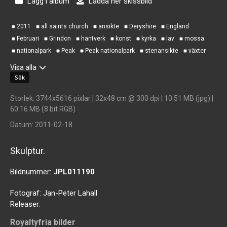
Lägg i album
Ladda ner skissbild
2011
all saints church
ansikte
Deryshire
England
Februari
Grindon
hantverk
konst
kyrka
lav
mossa
nationalpark
Peak
Peak nationalpark
stenansikte
växter
Visa alla
Storlek
: 3744x5616 pixlar | 32x48 cm @ 300 dpi | 10.51 MB (jpg) |
60.16 MB (8 bit RGB)
Datum
: 2011-02-18
Skulptur.
Bildnummer:
JPL011190
Fotograf:
Jan-Peter Lahall
Releaser:
Royaltyfria bilder