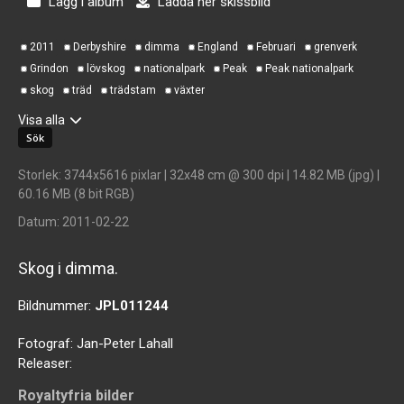
Lägg i album
Ladda ner skissbild
2011
Derbyshire
dimma
England
Februari
grenverk
Grindon
lövskog
nationalpark
Peak
Peak nationalpark
skog
träd
trädstam
växter
Visa alla
Storlek
: 3744x5616 pixlar | 32x48 cm @ 300 dpi | 14.82 MB (jpg) |
60.16 MB (8 bit RGB)
Datum
: 2011-02-22
Skog i dimma.
Bildnummer:
JPL011244
Fotograf:
Jan-Peter Lahall
Releaser:
Royaltyfria bilder