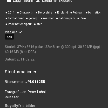
Lägg i album
Ladda ner skissbild
2011
Chatworth
Derbyshire
England
Februari
formation
formationer
geologi
marmor
nationalpark
Peak
Peak nationalpark
sten
Visa alla
Storlek
: 3744x5616 pixlar | 32x48 cm @ 300 dpi | 30.89 MB (jpg) |
60.16 MB (8 bit RGB)
Datum
: 2011-02-22
Stenformationer.
Bildnummer:
JPL011255
Fotograf:
Jan-Peter Lahall
Releaser:
Royaltyfria bilder