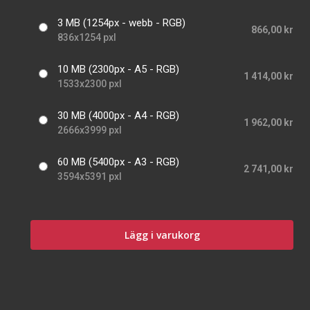
3 MB (1254px - webb - RGB)
866,00 kr
836x1254 pxl
10 MB (2300px - A5 - RGB)
1 414,00 kr
1533x2300 pxl
30 MB (4000px - A4 - RGB)
1 962,00 kr
2666x3999 pxl
60 MB (5400px - A3 - RGB)
2 741,00 kr
3594x5391 pxl
Lägg i varukorg