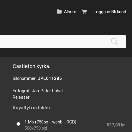
Album
Logga in
Bli kund
Castleton kyrka.
Bildnummer:
JPL011285
Fotograf:
Jan-Peter Lahall
Releaser:
Royaltyfria bilder
1 Mb (750px - webb - RGB)
537,00 kr
500x750 pxl