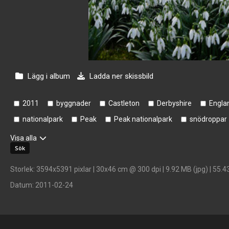
Lägg i album
Ladda ner skissbild
2011
byggnader
Castleton
Derbyshire
Engla
nationalpark
Peak
Peak nationalpark
snödroppar
Visa alla
Storlek
: 3594x5391 pixlar | 30x46 cm @ 300 dpi | 9.92 MB (jpg) | 55.4
Datum
: 2011-02-24