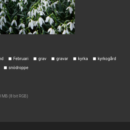
nd
Februari
grav
gravar
kyrka
kyrkogård
snödroppe
3 MB (8 bit RGB)