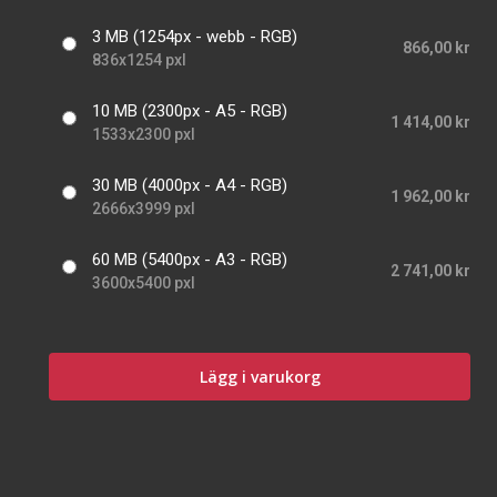
3 MB (1254px - webb - RGB)
866,00 kr
836x1254 pxl
10 MB (2300px - A5 - RGB)
1 414,00 kr
1533x2300 pxl
30 MB (4000px - A4 - RGB)
1 962,00 kr
2666x3999 pxl
60 MB (5400px - A3 - RGB)
2 741,00 kr
3600x5400 pxl
Lägg i varukorg