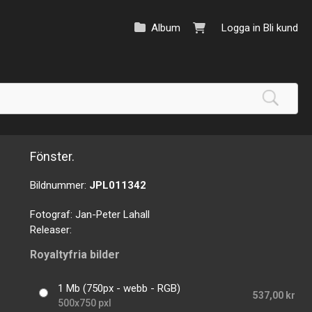
Album
Logga in
Bli kund
Fönster.
Bildnummer:
JPL011342
Fotograf:
Jan-Peter Lahall
Releaser:
Royaltyfria bilder
1 Mb (750px - webb - RGB)
537,00 kr
500x750 pxl