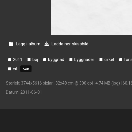
Lägg i album
Ladda ner skissbild
2011
boj
byggnad
byggnader
cirkel
föns
vit
Storlek
: 3744x5616 pixlar | 32x48 cm @ 300 dpi | 4.74 MB (jpg) | 60.1
Datum
: 2011-06-01