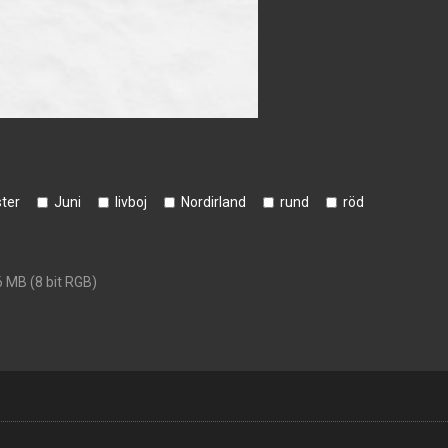
ter
Juni
livboj
Nordirland
rund
röd
6 MB (8 bit RGB)