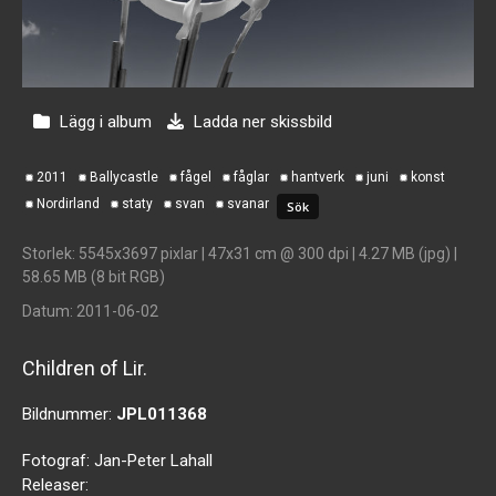
Lägg i album
Ladda ner skissbild
2011
Ballycastle
fågel
fåglar
hantverk
juni
konst
Nordirland
staty
svan
svanar
Storlek
: 5545x3697 pixlar | 47x31 cm @ 300 dpi | 4.27 MB (jpg) |
58.65 MB (8 bit RGB)
Datum
: 2011-06-02
Children of Lir.
Bildnummer:
JPL011368
Fotograf:
Jan-Peter Lahall
Releaser: