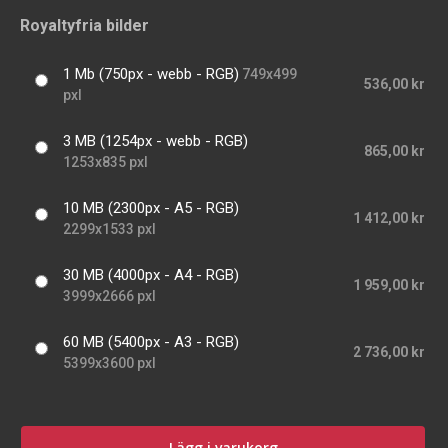
Royaltyfria bilder
1 Mb (750px - webb - RGB)
749x499
536,00 kr
pxl
3 MB (1254px - webb - RGB)
865,00 kr
1253x835 pxl
10 MB (2300px - A5 - RGB)
1 412,00 kr
2299x1533 pxl
30 MB (4000px - A4 - RGB)
1 959,00 kr
3999x2666 pxl
60 MB (5400px - A3 - RGB)
2 736,00 kr
5399x3600 pxl
Lägg i varukorg