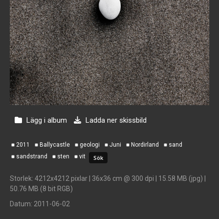
Lägg i album
Ladda ner skissbild
2011
Ballycastle
geologi
Juni
Nordirland
sand
sandstrand
sten
vit
Storlek
: 4212x4212 pixlar | 36x36 cm @ 300 dpi | 15.58 MB (jpg) |
50.76 MB (8 bit RGB)
Datum
: 2011-06-02