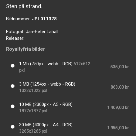
Sten på strand.
Bildnummer:
JPL011378
Fotograf:
Jan-Peter Lahall
Releaser:
Royaltyfria bilder
1 Mb (750px - webb - RGB)
612x612
535,00 kr
pxl
3 MB (1254px - webb - RGB)
863,00 kr
1023x1023 pxl
10 MB (2300px - A5 - RGB)
1 409,00 kr
1877x1877 pxl
30 MB (4000px - A4 - RGB)
1 955,00 kr
3265x3265 pxl