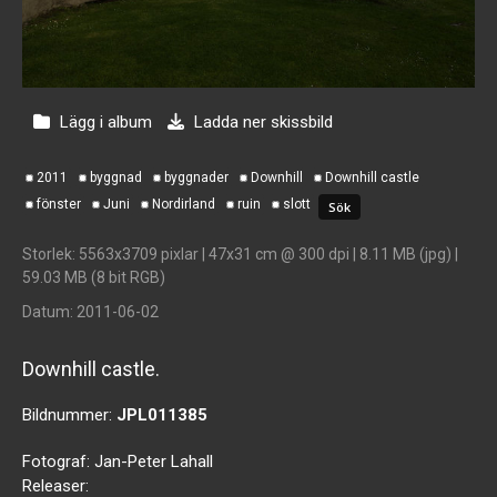
Lägg i album
Ladda ner skissbild
2011
byggnad
byggnader
Downhill
Downhill castle
fönster
Juni
Nordirland
ruin
slott
Storlek
: 5563x3709 pixlar | 47x31 cm @ 300 dpi | 8.11 MB (jpg) |
59.03 MB (8 bit RGB)
Datum
: 2011-06-02
Downhill castle.
Bildnummer:
JPL011385
Fotograf:
Jan-Peter Lahall
Releaser: