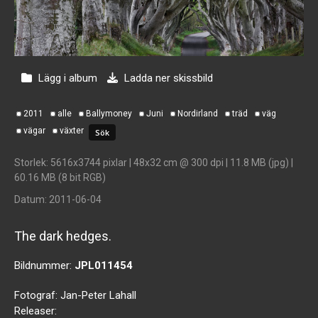
Lägg i album
Ladda ner skissbild
2011
alle
Ballymoney
Juni
Nordirland
träd
väg
vägar
växter
Storlek
: 5616x3744 pixlar | 48x32 cm @ 300 dpi | 11.8 MB (jpg) |
60.16 MB (8 bit RGB)
Datum
: 2011-06-04
The dark hedges.
Bildnummer:
JPL011454
Fotograf:
Jan-Peter Lahall
Releaser: